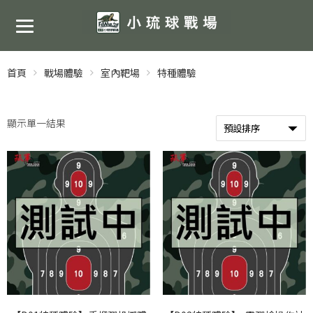
首頁
戰場體驗
室內靶場
特種體驗
顯示單一結果