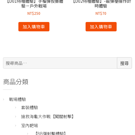
【D01特種體驗】手榴彈投擲體
【D02特種體驗】-霰彈槍操作計
驗－戶外戰場
時體驗
NT$
250
NT$
70
加入購物車
加入購物車
搜
搜尋
尋:
商品分類
戰場體驗
套裝體驗
搶救海龜大作戰【闖關射擊】
室內靶場
【BB彈射擊體驗】